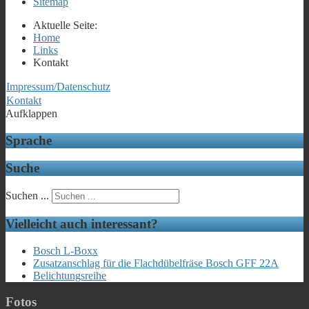
Sitemap
Aktuelle Seite:
Home
Links
Kontakt
Impressum/Datenschutz
Kontakt
Aufklappen
Sprache
Suche
Suchen ...
Vielleicht auch interessant?
Bosch L-Boxx
Zusatzanschlag für die Flachdübelfräse Bosch GFF 22A
Belichtungsreihe
Fotos