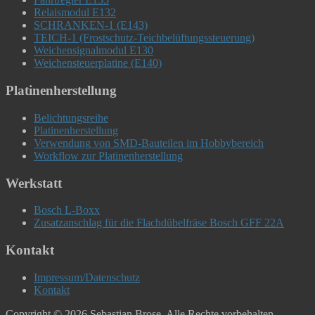
Relaismodul E132
SCHRANKEN-1 (E143)
TEICH-1 (Frostschutz-Teichbelüftungssteuerung)
Weichensignalmodul E130
Weichensteuerplatine (E140)
Platinenherstellung
Belichtungsreihe
Platinenherstellung
Verwendung von SMD-Bauteilen im Hobbybereich
Workflow zur Platinenherstellung
Werkstatt
Bosch L-Boxx
Zusatzanschlag für die Flachdübelfräse Bosch GFF 22A
Kontakt
Impressum/Datenschutz
Kontakt
Copyright © 2026 Sebastian Brose. Alle Rechte vorbehalten.